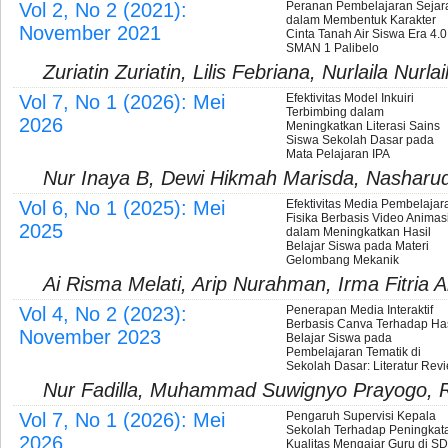
Vol 2, No 2 (2021):
Peranan Pembelajaran Sejar
dalam Membentuk Karakter
November 2021
Cinta Tanah Air Siswa Era 4.0
SMAN 1 Palibelo
Zuriatin Zuriatin, Lilis Febriana, Nurlaila Nurlai
Vol 7, No 1 (2026): Mei
Efektivitas Model Inkuiri
Terbimbing dalam
2026
Meningkatkan Literasi Sains
Siswa Sekolah Dasar pada
Mata Pelajaran IPA
Nur Inaya B, Dewi Hikmah Marisda, Nasharu
Vol 6, No 1 (2025): Mei
Efektivitas Media Pembelajar
Fisika Berbasis Video Animas
2025
dalam Meningkatkan Hasil
Belajar Siswa pada Materi
Gelombang Mekanik
Ai Risma Melati, Arip Nurahman, Irma Fitria 
Vol 4, No 2 (2023):
Penerapan Media Interaktif
Berbasis Canva Terhadap Has
November 2023
Belajar Siswa pada
Pembelajaran Tematik di
Sekolah Dasar: Literatur Rev
Nur Fadilla, Muhammad Suwignyo Prayogo, Ris
Vol 7, No 1 (2026): Mei
Pengaruh Supervisi Kepala
Sekolah Terhadap Peningkat
2026
Kualitas Mengajar Guru di SD