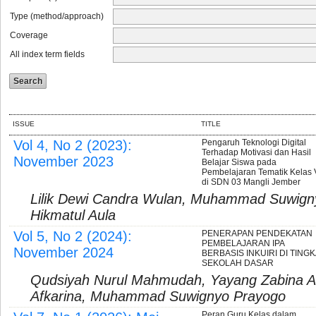
Type (method/approach)
Coverage
All index term fields
ISSUE
TITLE
Vol 4, No 2 (2023):
Pengaruh Teknologi Digital
Terhadap Motivasi dan Hasil
November 2023
Belajar Siswa pada
Pembelajaran Tematik Kelas 
di SDN 03 Mangli Jember
Lilik Dewi Candra Wulan, Muhammad Suwigny
Hikmatul Aula
Vol 5, No 2 (2024):
PENERAPAN PENDEKATAN
PEMBELAJARAN IPA
November 2024
BERBASIS INKUIRI DI TING
SEKOLAH DASAR
Qudsiyah Nurul Mahmudah, Yayang Zabina As
Afkarina, Muhammad Suwignyo Prayogo
Peran Guru Kelas dalam