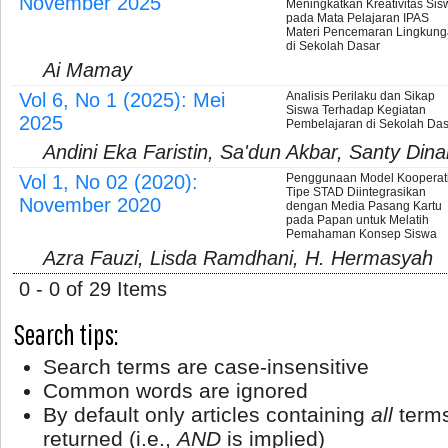
November 2025
Meningkatkan Kreativitas Sis
pada Mata Pelajaran IPAS
Materi Pencemaran Lingkun
di Sekolah Dasar
Ai Mamay
Vol 6, No 1 (2025): Mei
Analisis Perilaku dan Sikap
Siswa Terhadap Kegiatan
2025
Pembelajaran di Sekolah Das
Andini Eka Faristin, Sa'dun Akbar, Santy Din
Vol 1, No 02 (2020):
Penggunaan Model Kooperati
Tipe STAD Diintegrasikan
November 2020
dengan Media Pasang Kartu
pada Papan untuk Melatih
Pemahaman Konsep Siswa
Azra Fauzi, Lisda Ramdhani, H. Hermasyah
0 - 0 of 29 Items
Search tips:
Search terms are case-insensitive
Common words are ignored
By default only articles containing
all
terms
returned (i.e.,
AND
is implied)