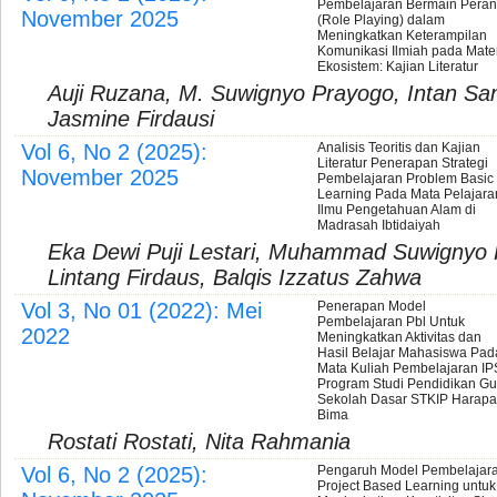
Pembelajaran Bermain Peran
November 2025
(Role Playing) dalam
Meningkatkan Keterampilan
Komunikasi Ilmiah pada Mate
Ekosistem: Kajian Literatur
Auji Ruzana, M. Suwignyo Prayogo, Intan San
Jasmine Firdausi
Vol 6, No 2 (2025):
Analisis Teoritis dan Kajian
Literatur Penerapan Strategi
November 2025
Pembelajaran Problem Basic
Learning Pada Mata Pelajara
Ilmu Pengetahuan Alam di
Madrasah Ibtidaiyah
Eka Dewi Puji Lestari, Muhammad Suwignyo 
Lintang Firdaus, Balqis Izzatus Zahwa
Vol 3, No 01 (2022): Mei
Penerapan Model
Pembelajaran Pbl Untuk
2022
Meningkatkan Aktivitas dan
Hasil Belajar Mahasiswa Pad
Mata Kuliah Pembelajaran IP
Program Studi Pendidikan Gu
Sekolah Dasar STKIP Harap
Bima
Rostati Rostati, Nita Rahmania
Vol 6, No 2 (2025):
Pengaruh Model Pembelajar
Project Based Learning untuk