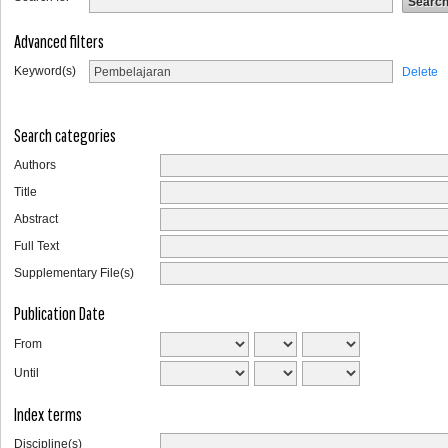
Advanced filters
Keyword(s)
Delete
Search categories
Authors
Title
Abstract
Full Text
Supplementary File(s)
Publication Date
From
Until
Index terms
Discipline(s)