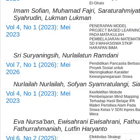
El-Ghais
Imam Sofian, Muhamad Fajri, Saraturahmiyati
Syahrudin, Lukman Lukman
Vol 4, No 1 (2023): Mei
PENERAPAN MODEL
PROJECT BASED LEARNIN
2023
PADA MATA KULIAH
PEMBELAJARAN MATEMATI
SD II MAHASISWA STKIP
HARAPAN BIMA
Sri Suryaningsih, Nurlailatun Ramdani
Vol 7, No 1 (2026): Mei
Pendidikan Pancasila Berbas
Proyek Sosial untuk
2026
Meningkatkan Karakter
Kewarganegaraan Siswa
Nurlailah Nurlailah, Sofyan Syamratulangi, S
Vol 4, No 1 (2023): Mei
Keefektifan Motode
Pembelajaran Mind Mapping
2023
Terhadap Hasil Belajar IPA
Materi Peristiwa Alam Pada
Siswa Kelas V SDN Inpres Ba
Wera
Eva Nursa'ban, Ewisahrani Ewisahrani, Fath
Fathurrahmaniah, Lutfin Haryanto
Vol 6, No 2 (2025):
Efektivitas Strategi