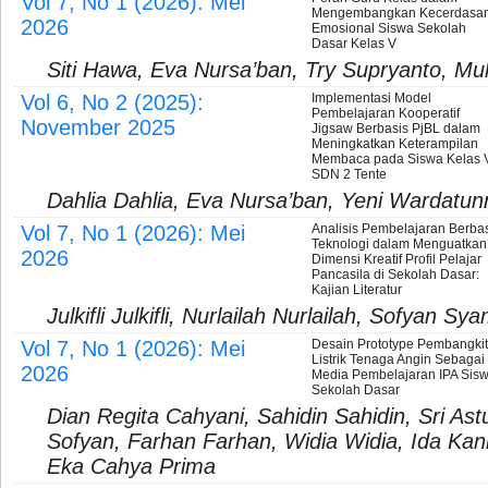
Vol 7, No 1 (2026): Mei
Mengembangkan Kecerdasa
2026
Emosional Siswa Sekolah
Dasar Kelas V
Siti Hawa, Eva Nursa’ban, Try Supryanto, 
Vol 6, No 2 (2025):
Implementasi Model
Pembelajaran Kooperatif
November 2025
Jigsaw Berbasis PjBL dalam
Meningkatkan Keterampilan
Membaca pada Siswa Kelas 
SDN 2 Tente
Dahlia Dahlia, Eva Nursa’ban, Yeni Wardatun
Vol 7, No 1 (2026): Mei
Analisis Pembelajaran Berba
Teknologi dalam Menguatkan
2026
Dimensi Kreatif Profil Pelajar
Pancasila di Sekolah Dasar:
Kajian Literatur
Julkifli Julkifli, Nurlailah Nurlailah, Sofyan Sy
Vol 7, No 1 (2026): Mei
Desain Prototype Pembangkit
Listrik Tenaga Angin Sebagai
2026
Media Pembelajaran IPA Sis
Sekolah Dasar
Dian Regita Cahyani, Sahidin Sahidin, Sri Astu
Sofyan, Farhan Farhan, Widia Widia, Ida Kani
Eka Cahya Prima