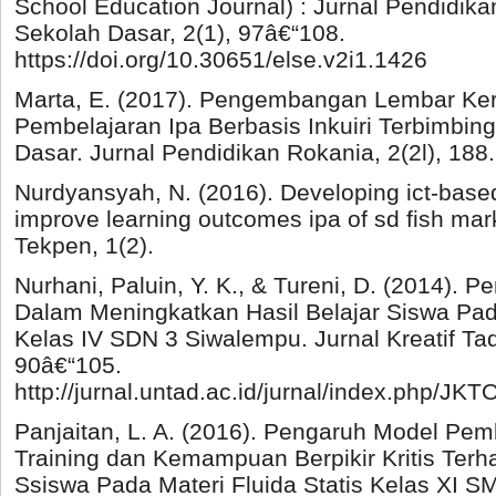
School Education Journal) : Jurnal Pendidik
Sekolah Dasar, 2(1), 97â€“108.
https://doi.org/10.30651/else.v2i1.1426
Marta, E. (2017). Pengembangan Lembar Ke
Pembelajaran Ipa Berbasis Inkuiri Terbimbin
Dasar. Jurnal Pendidikan Rokania, 2(2l), 188.
Nurdyansyah, N. (2016). Developing ict-base
improve learning outcomes ipa of sd fish mark
Tekpen, 1(2).
Nurhani, Paluin, Y. K., & Tureni, D. (2014). 
Dalam Meningkatkan Hasil Belajar Siswa Pad
Kelas IV SDN 3 Siwalempu. Jurnal Kreatif Tad
90â€“105.
http://jurnal.untad.ac.id/jurnal/index.php/JKT
Panjaitan, L. A. (2016). Pengaruh Model Pem
Training dan Kemampuan Berpikir Kritis Terha
Ssiswa Pada Materi Fluida Statis Kelas XI S