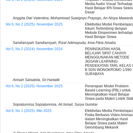
Media Audio Visual Terhadap
Hasil Belajar IPA Siswa Seko
Dasar
Anggita Dwi Valentina, Mohammad Suwignyo Prayogo, An-Nisya Mawardah
Vol 6, No 2 (2025): November 2025
Efektivitas Model Pembelajar
Inkuiri Terbimbing dengan
Metode Eksperimen terhadap
Hasil Belajar Siswa
Sandiansyah Sandiansyah, Rizal Adimayuda, Irma Fitria Amalia
Vol 5, No 2 (2024): November 2024
PENINGKATAN HASIL
BELAJAR SIFAT CAHAYA
MENGGUNAKAN METODE
JIGSAW LEARNING
PENDEKATAN TARL KELAS 
B SDN WONOKROMO 1/390
SURABAYA
Anisah Salsabila, Sri Hartatik
Vol 6, No 2 (2025): November 2025
Penerapan Model Problem
Based Learning (PBL) untuk
Meningkatkan Hasil Belajar
Siswa pada Materi Listrik Stat
Sopiatunnisa Sopiatunnisa, Ali Ismail, Surya Gumilar
Vol 6, No 1 (2025): Mei 2025
Efektivitas Media Pembelajar
Fisika Berbasis Video Animas
dalam Meningkatkan Hasil
Belajar Siswa pada Materi
Gelombang Mekanik