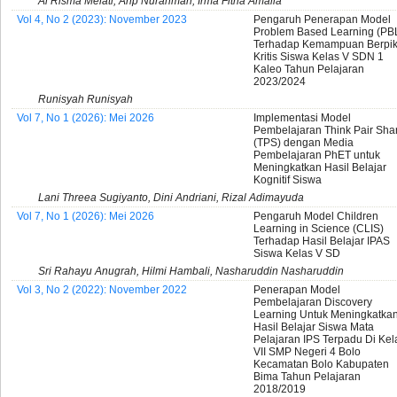
Ai Risma Melati, Arip Nurahman, Irma Fitria Amalia
Vol 4, No 2 (2023): November 2023
Pengaruh Penerapan Model
Problem Based Learning (PB
Terhadap Kemampuan Berpik
Kritis Siswa Kelas V SDN 1
Kaleo Tahun Pelajaran
2023/2024
Runisyah Runisyah
Vol 7, No 1 (2026): Mei 2026
Implementasi Model
Pembelajaran Think Pair Sha
(TPS) dengan Media
Pembelajaran PhET untuk
Meningkatkan Hasil Belajar
Kognitif Siswa
Lani Threea Sugiyanto, Dini Andriani, Rizal Adimayuda
Vol 7, No 1 (2026): Mei 2026
Pengaruh Model Children
Learning in Science (CLIS)
Terhadap Hasil Belajar IPAS
Siswa Kelas V SD
Sri Rahayu Anugrah, Hilmi Hambali, Nasharuddin Nasharuddin
Vol 3, No 2 (2022): November 2022
Penerapan Model
Pembelajaran Discovery
Learning Untuk Meningkatka
Hasil Belajar Siswa Mata
Pelajaran IPS Terpadu Di Kel
VII SMP Negeri 4 Bolo
Kecamatan Bolo Kabupaten
Bima Tahun Pelajaran
2018/2019