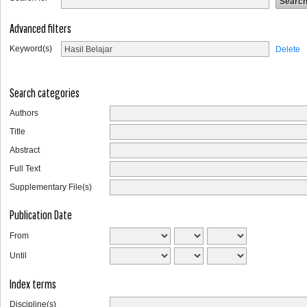
Advanced filters
Keyword(s)
Delete
Search categories
Authors
Title
Abstract
Full Text
Supplementary File(s)
Publication Date
From
Until
Index terms
Discipline(s)