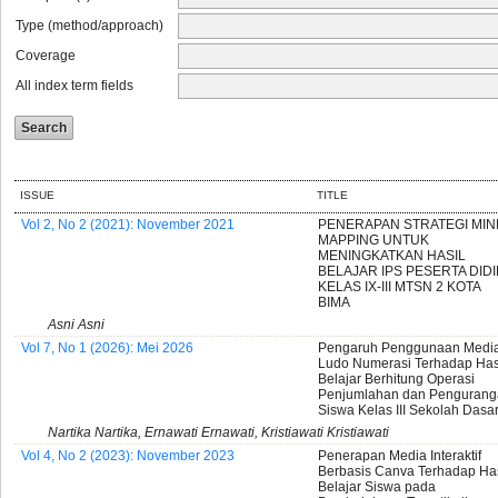
Type (method/approach)
Coverage
All index term fields
ISSUE
TITLE
Vol 2, No 2 (2021): November 2021
PENERAPAN STRATEGI MIN
MAPPING UNTUK
MENINGKATKAN HASIL
BELAJAR IPS PESERTA DIDI
KELAS IX-III MTSN 2 KOTA
BIMA
Asni Asni
Vol 7, No 1 (2026): Mei 2026
Pengaruh Penggunaan Medi
Ludo Numerasi Terhadap Has
Belajar Berhitung Operasi
Penjumlahan dan Penguran
Siswa Kelas III Sekolah Dasa
Nartika Nartika, Ernawati Ernawati, Kristiawati Kristiawati
Vol 4, No 2 (2023): November 2023
Penerapan Media Interaktif
Berbasis Canva Terhadap Has
Belajar Siswa pada