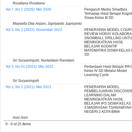
Rosdiana Rosdiana
Vol 7, No 1 (2026): Mei 2026
Pengaruh Media Smartbox
Terhadap Hasil Belajar Kognit
Siswa Kelas III SD
Maysella Dita Anjani, Jupriyanto Jupriyanto
Vol 3, No 2 (2022): November 2022
PENERAPAN MODEL COUR
REVIEW HORAY KOLABORA
SNOWBALL DRILLING UNT
MENINGKATKAN HASIL
BELAJAR KOGNITIF
MATEMATIKA SISWA KELAS II
SD
Sri Suryaningsih, Nurlailatun Ramdani
Vol 3, No 01 (2022): Mei 2022
Perbedaan Hasil Belajar IPA 
Kelas IV SD Melalui Model
Learning Cycle
Sri Suryaningsih
Vol 2, No 1 (2021): Mei 2021
PENERAPAN MODEL
PEMBELAJARAN DISCOVE
LEARNING DALAM
MENINGKATKAN HASIL
BELAJAR IPS SISWA KELAS 
4 MADRASAH TSANAWIYAH
NEGERI 2 KOTA BIMA
Asni Asni
0 - 0 of 25 Items