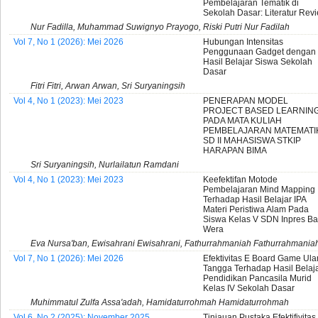
Pembelajaran Tematik di
Sekolah Dasar: Literatur Rev
Nur Fadilla, Muhammad Suwignyo Prayogo, Riski Putri Nur Fadilah
Vol 7, No 1 (2026): Mei 2026
Hubungan Intensitas
Penggunaan Gadget dengan
Hasil Belajar Siswa Sekolah
Dasar
Fitri Fitri, Arwan Arwan, Sri Suryaningsih
Vol 4, No 1 (2023): Mei 2023
PENERAPAN MODEL
PROJECT BASED LEARNIN
PADA MATA KULIAH
PEMBELAJARAN MATEMATI
SD II MAHASISWA STKIP
HARAPAN BIMA
Sri Suryaningsih, Nurlailatun Ramdani
Vol 4, No 1 (2023): Mei 2023
Keefektifan Motode
Pembelajaran Mind Mapping
Terhadap Hasil Belajar IPA
Materi Peristiwa Alam Pada
Siswa Kelas V SDN Inpres Ba
Wera
Eva Nursa'ban, Ewisahrani Ewisahrani, Fathurrahmaniah Fathurrahmaniah,
Vol 7, No 1 (2026): Mei 2026
Efektivitas E Board Game Ula
Tangga Terhadap Hasil Belaj
Pendidikan Pancasila Murid
Kelas IV Sekolah Dasar
Muhimmatul Zulfa Assa'adah, Hamidaturrohmah Hamidaturrohmah
Vol 6, No 2 (2025): November 2025
Tinjauan Pustaka Efektifivitas