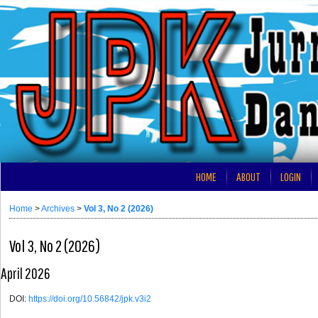
HOME
ABOUT
LOGIN
Home
>
Archives
>
Vol 3, No 2 (2026)
Vol 3, No 2 (2026)
April 2026
DOI:
https://doi.org/10.56842/jpk.v3i2