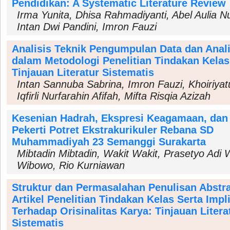
Pendidikan: A Systematic Literature Review
Irma Yunita, Dhisa Rahmadiyanti, Abel Aulia Nu
Intan Dwi Pandini, Imron Fauzi
Analisis Teknik Pengumpulan Data dan Anali
dalam Metodologi Penelitian Tindakan Kelas
Tinjauan Literatur Sistematis
Intan Sannuba Sabrina, Imron Fauzi, Khoiriyat
Iqfirli Nurfarahin Afifah, Mifta Risqia Azizah
Kesenian Hadrah, Ekspresi Keagamaan, dan
Pekerti Potret Ekstrakurikuler Rebana SD
Muhammadiyah 23 Semanggi Surakarta
Mibtadin Mibtadin, Wakit Wakit, Prasetyo Adi 
Wibowo, Rio Kurniawan
Struktur dan Permasalahan Penulisan Abstr
Artikel Penelitian Tindakan Kelas Serta Impl
Terhadap Orisinalitas Karya: Tinjauan Litera
Sistematis