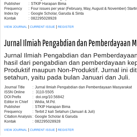
Publisher
:
STKIP Harapan Bima
Frequency
:
Four issues per year (February, May, August & November) Start
Index by
:
Google Scholar, Garuda & Sinta
Kontak
:
082295028928
|
|
VIEW JOURNAL
CURRENT ISSUE
REGISTER
Jurnal Ilmiah Pengabdian dan Pemberdayaan 
Jurnal Ilmiah Pengabdian dan Pemberdayaa
hasil dari pengabdian dan pemberdayaan ke
Produktif maupun Non-Produktif. Jurnal ini dit
setahun, yaitu pada bulan Januari dan Juli.
Journal Title
:
Jurnal Ilmiah Pengabdian dan Pemberdayaan Masyarakat
ISSN Online
:
3110-5505
DOI Prefix
:
doi.org/10.56842
Editor in Chief
:
Widia, M.Pd.
Publisher
:
STKIP Harapan Bima
Frequency
:
Terbit 2 kali Setahun (Januari & Juli)
Citation Analysis
:
Google Scholar & Garuda
Kontak
:
082295028928
|
|
VIEW JOURNAL
CURRENT ISSUE
REGISTER