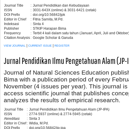
Journal Title
:
Jurnal Pendidikan dan Kebudayaan
ISSN
:
3031-643X
(online) & 3031-6421 (cetak)
DOI Prefix
:
doi.org/10.56842/jpk
Editor in Chief
:
Fitria Sarnita, M.Pd.
Indeksasi
:
Sinta 4
Publisher
:
STKIP Harapan Bima
Frequency
:
Terbit 4 kali dalam satu tahun (Januari, April, Juli and Oktober
Citation Analysis
:
Google Scholar & Garuda
|
|
VIEW JOURNAL
CURRENT ISSUE
REGISTER
Jurnal Pendidikan Ilmu Pengetahuan Alam (JP-I
Journal of Natural Sciences Education publ
Bima with a publication period of every Febr
November (4 issues per year). This journal i
access scientific journal that publishes conce
analyzes the results of empirical research.
Journal Title
:
Jurnal Pendidikan Ilmu Pengetahuan Alam (JP-IPA)
ISSN
:
2774-5937 (online) & 2774-5945 (cetak)
Akreditasi
:
Sinta 3
Editor in Chief
:
Widia, M.Pd.
DOI Prefix
:
doi.org/10.56842/jp-ipa