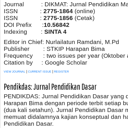
Journal : DIKMAT: Jurnal Pendidikan Ma
ISSN :
2775-1864
(online)
ISSN :
2775-1856
(Cetak)
DOI Prefix :
10.56842
Indexing :
SINTA 4
Editor in Chief: Nurlailatun Ramdani, M.Pd
Publisher : STKIP Harapan Bima
Frequency : two issues per year (Oktober a
Citation by : Google Scholar
|
|
VIEW JOURNAL
CURRENT ISSUE
REGISTER
Pendikdas: Jurnal Pendidikan Dasar
PENDIKDAS: Jurnal Pendidikan Dasar yang di
Harapan Bima dengan periode terbit setiap 
(dua kali setahun). Jurnal Pendidikan Dasar
memuat didalamnya kajian konseptual dan has
Pendidikan Dasar.