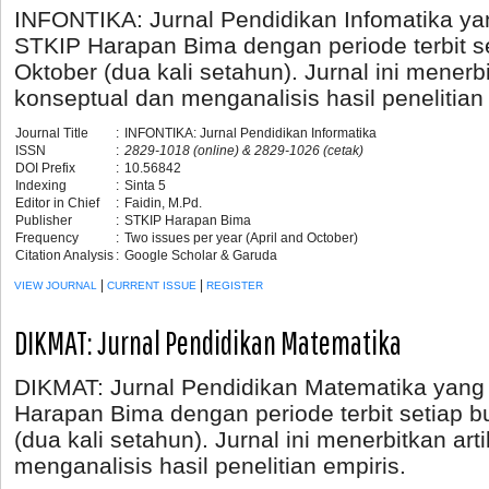
INFONTIKA: Jurnal Pendidikan Infomatika yan
STKIP Harapan Bima dengan periode terbit se
Oktober (dua kali setahun). Jurnal ini menerbi
konseptual dan menganalisis hasil penelitian 
Journal Title
:
INFONTIKA: Jurnal Pendidikan Informatika
ISSN
:
2829-1018 (online) & 2829-1026 (cetak)
DOI Prefix
:
10.56842
Indexing
:
Sinta 5
Editor in Chief
:
Faidin, M.Pd.
Publisher
:
STKIP Harapan Bima
Frequency
:
Two issues per year (April and October)
Citation Analysis
:
Google Scholar & Garuda
|
|
VIEW JOURNAL
CURRENT ISSUE
REGISTER
DIKMAT: Jurnal Pendidikan Matematika
DIKMAT: Jurnal Pendidikan Matematika yang 
Harapan Bima dengan periode terbit setiap bu
(dua kali setahun). Jurnal ini menerbitkan art
menganalisis hasil penelitian empiris.