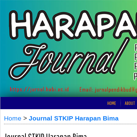
HOME
ABOUT
Home
>
Journal STKIP Harapan Bima