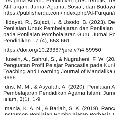
Tes pada Bidang Pendidikan:(Tes Tertulis, Te
Al-Furqan: Jurnal Agama, Sosial, dan Budaya
https://publisherqu.com/index.php/Al-Furqan/
Hidayat, R., Sujadi, I., & Usodo, B. (2023). De
Penilaian Untuk Pembelajaran dan Penilaian
pada Penilaian Pembelajaran Guru. Jurnal Pe
Pendidikan , 7 (4), 653-661.
https://doi.org/10.23887/jere.v7i4.59950
Husein, A., Sahrul, S., & Nugraheni, F. W. (2
Penguatan Profil Pelajar Pancasila pada Kur
Teaching and Learning Journal of Mandalika 
9666.
Idris, M. M., & Asyafah, A. (2020). Penilaian 
Pembelajaran Pendidikan Agama Islam. Jurna
islam, 3(1), 1-9.
Imania, K. A. N., & Bariah, S. K. (2019). 
Instrumen Penilaian Pembelajaran Berbasis Da