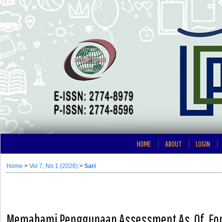
HOME
ABOUT
LOGIN
Home
>
Vol 7, No 1 (2026)
>
Sari
Memahami Penggunaan Assessment As, Of, For