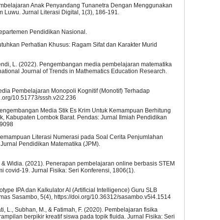
Pembelajaran Anak Penyandang Tunanetra Dengan Menggunakan
wu. Jurnal Literasi Digital, 1(3), 186-191.
Departemen Pendidikan Nasional.
tuhkan Perhatian Khusus: Ragam Sifat dan Karakter Murid
& Effendi, L. (2022). Pengembangan media pembelajaran matematika
rnational Journal of Trends in Mathematics Education Research.
s Media Pembelajaran Monopoli Kognitif (Monotif) Terhadap
i.org/10.51773/sssh.v2i2.236
2023). Pengembangan Media Stik Es Krim Untuk Kemampuan Berhitung
, Kabupaten Lombok Barat. Pendas: Jurnal Ilmiah Pendidikan
.9098
3). Kemampuan Literasi Numerasi pada Soal Cerita Penjumlahan
 Jurnal Pendidikan Matematika (JPM).
I.R., & Widia. (2021). Penerapan pembelajaran online berbasis STEM
covid-19. Jurnal Fisika: Seri Konferensi, 1806(1).
ototype IPA dan Kalkulator AI (Artificial Intelligence) Guru SLB
mas Sasambo, 5(4), https://doi.org/10.36312/sasambo.v5i4.1514
ati, L., Subhan, M., & Fatimah, F. (2020). Pembelajaran fisika
ilan berpikir kreatif siswa pada topik fluida. Jurnal Fisika: Seri