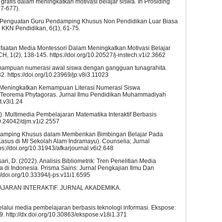
 grafis dalam meningkatkan motivasi belajar siswa. In Prosiding
67-677).
24). Penguatan Guru Pendamping Khusus Non Pendidikan Luar Biasa
KKN Pendidikan, 6(1), 61-75.
manfaatan Media Montessori Dalam Meningkatkan Motivasi Belajar
, 1(2), 138-145. https://doi.org/10.20527/j-instech.v1i2.3662
 kemampuan numerasi awal siswa dengan gangguan tunagrahita.
. https://doi.org/10.23969/jp.v8i3.11023
22). Meningkatkan Kemampuan Literasi Numerasi Siswa
i Teorema Phytagoras. Jurnal Ilmu Pendidikan Muhammadiyah
t.v3i1.24
8). Multimedia Pembelajaran Matematika Interaktif Berbasis
10.24042/djm.v1i2.2557
endamping Khusus dalam Memberikan Bimbingan Belajar Pada
Kasus di MI Sekolah Alam Indramayu). Counselia; Jurnal
s://doi.org/10.31943/afkarjournal.v6i2.648
i, D. (2022). Analisis Bibliometrik: Tren Penelitian Media
 di Indonesia. Prisma Sains: Jurnal Pengkajian Ilmu Dan
/doi.org/10.33394/j-ps.v11i1.6595
MBELAJARAN INTERAKTIF. JURNAL AKADEMIKA.
elalui media pembelajaran berbasis teknologi informasi. Ekspose:
. http://dx.doi.org/10.30863/ekspose.v18i1.371