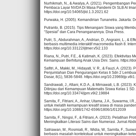
Nurhikmah, N., & Awalya, A. (2021). Pengembangan 
Pembaca Layar NVDA Di Masa Pandemi Di SLB Al Imam Lu
https://doi.org/10.54065/jld.1.3.2021.62
Purwaka, H. (2005). Kemandirian Tunanetra. Jakarta: 
Putranto, B. (2015). Tips Menangani Siswa yang Membu
“Spesial” dan Cara Penanganannya. Diva Press.
Putri, S., Abdurahman, A., Andrian, D., Angraini, L., 
berbasis multimedia interaktif macromedia flash 8. Inte
https://doi.org/10.33122/ijtmer.v5i2.133
Riana, N., Putri, F.E., & Katimah, K. (2023). Efektivita
Kemampuan Berhitung Anak Usia Dini. Sains. https://do
Safitri, A., Makki, M., Hidayati, V. R., & Fauzi, A. (
Penjumlahan Dan Pengurangan Kelas Ii Sdn 2 Lembuak
Dasar, 8(1), 5836-5848. https://doi.org/10.23969/jp.v8i1
Sandrawati, J., Afiani, K.D.A., & Mirnawati, L.B. (202
Ditinjau dari Kemampuan Matematis Siswa Kelas 1 SD.
https://doi.org/10.33474/jpm.v9i2.19884
Sarnita, F., Fitriani, A., Anhar, Utama, J.A., Suwarma, 
untuk melatih kemampuan kreatif siswa di masa pandemi 
https://doi.org/10.1088/1742-6596/1806/1/012039
Sarnita, F., Ningsi, F., & Fitriani, A. (2023). Pelatihan Pr
Meningkatkan Literasi Sains dan Numerasi. Jurnal Abdi
Satriawan, M., Rosmiati, R., Widia, W., Sarnita, F., Susw
berbasis masalah kontekstual untuk meningkatkan keteramp