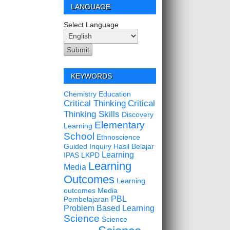
LANGUAGE
Select Language
KEYWORDS
Chemistry Education
Critical Thinking
Critical
Thinking Skills
Discovery
Elementary
Learning
School
Ethnoscience
Guided Inquiry
Hasil Belajar
Learning
IPAS
LKPD
Learning
Media
Outcomes
Learning
outcomes
Media
PBL
Pembelajaran
Problem Based Learning
Science
Science