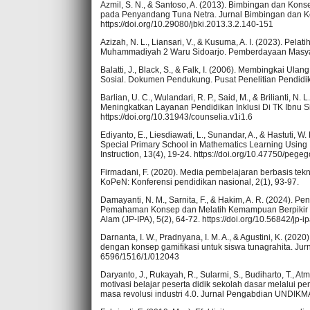
Azmil, S. N., & Santoso, A. (2013). Bimbingan dan Kons
pada Penyandang Tuna Netra. Jurnal Bimbingan dan Kon
https://doi.org/10.29080/jbki.2013.3.2.140-151
Azizah, N. L., Liansari, V., & Kusuma, A. I. (2023). P
Muhammadiyah 2 Waru Sidoarjo. Pemberdayaan Masyarak
Balatti, J., Black, S., & Falk, I. (2006). Membingkai Ul
Sosial. Dokumen Pendukung. Pusat Penelitian Pendidi
Barlian, U. C., Wulandari, R. P., Said, M., & Brilianti
Meningkatkan Layanan Pendidikan Inklusi Di TK Ibnu Sina
https://doi.org/10.31943/counselia.v1i1.6
Ediyanto, E., Liesdiawati, L., Sunandar, A., & Hastuti, 
Special Primary School in Mathematics Learning Using
Instruction, 13(4), 19-24. https://doi.org/10.47750/pege
Firmadani, F. (2020). Media pembelajaran berbasis tekno
KoPeN: Konferensi pendidikan nasional, 2(1), 93-97.
Damayanti, N. M., Sarnita, F., & Hakim, A. R. (2024). 
Pemahaman Konsep dan Melatih Kemampuan Berpikir Kr
Alam (JP-IPA), 5(2), 64-72. https://doi.org/10.56842/jp-i
Darnanta, I. W., Pradnyana, I. M. A., & Agustini, K. (2
dengan konsep gamifikasi untuk siswa tunagrahita. Jurna
6596/1516/1/012043
Daryanto, J., Rukayah, R., Sularmi, S., Budiharto, T., Atm
motivasi belajar peserta didik sekolah dasar melalui p
masa revolusi industri 4.0. Jurnal Pengabdian UNDIKMA,