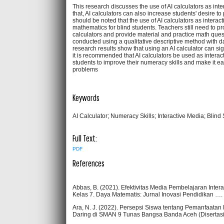
This research discusses the use of AI calculators as inte
that, AI calculators can also increase students' desire to
should be noted that the use of AI calculators as interac
mathematics for blind students. Teachers still need to p
calculators and provide material and practice math questi
conducted using a qualitative descriptive method with da
research results show that using an AI calculator can sig
it is recommended that AI calculators be used as interac
students to improve their numeracy skills and make it 
problems
Keywords
AI Calculator; Numeracy Skills; Interactive Media; Blind
Full Text:
PDF
References
Abbas, B. (2021). Efektivitas Media Pembelajaran Inter
Kelas 7. Daya Matematis: Jurnal Inovasi Pendidikan ….
Ara, N. J. (2022). Persepsi Siswa tentang Pemanfaata
Daring di SMAN 9 Tunas Bangsa Banda Aceh (Disertasi 