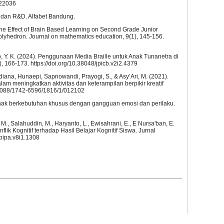
022036
if dan R&D. Alfabet Bandung.
). The Effect of Brain Based Learning on Second Grade Junior
lyhedron. Journal on mathematics education, 9(1), 145-156.
Ito, Y. K. (2024). Penggunaan Media Braille untuk Anak Tunanetra di
, 166-173. https://doi.org/10.38048/jpicb.v2i2.4379
rdiana, Hunaepi, Sapnowandi, Prayogi, S., & Asy’Ari, M. (2021).
alam meningkatkan aktivitas dan keterampilan berpikir kreatif
10.1088/1742-6596/1816/1/012102
 anak berkebutuhan khusus dengan gangguan emosi dan perilaku.
 M., Salahuddin, M., Haryanto, L., Ewisahrani, E., E Nursa'ban, E.
onflik Kognitif terhadap Hasil Belajar Kognitif Siswa. Jurnal
ppipa.v8i1.1308