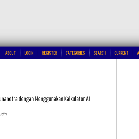
ABOUT
LOGIN
REGISTER
CATEGORIES
SEARCH
CURRENT
A
nanetra dengan Menggunakan Kalkulator AI
fudin