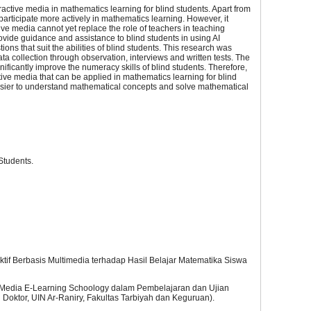
ractive media in mathematics learning for blind students. Apart from
 participate more actively in mathematics learning. However, it
tive media cannot yet replace the role of teachers in teaching
rovide guidance and assistance to blind students in using AI
ons that suit the abilities of blind students. This research was
ta collection through observation, interviews and written tests. The
nificantly improve the numeracy skills of blind students. Therefore,
tive media that can be applied in mathematics learning for blind
easier to understand mathematical concepts and solve mathematical
 Students.
aktif Berbasis Multimedia terhadap Hasil Belajar Matematika Siswa
n Media E-Learning Schoology dalam Pembelajaran dan Ujian
Doktor, UIN Ar-Raniry, Fakultas Tarbiyah dan Keguruan).