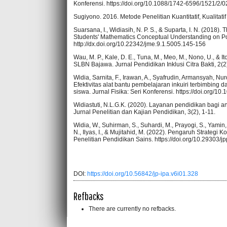
Konferensi. https://doi.org/10.1088/1742-6596/1521/2/
Sugiyono. 2016. Metode Penelitian Kuantitatif, Kualitat
Suarsana, I., Widiasih, N. P. S., & Suparta, I. N. (2018
Students' Mathematics Conceptual Understanding on Po
http://dx.doi.org/10.22342/jme.9.1.5005.145-156
Wau, M. P., Kale, D. E., Tuna, M., Meo, M., Nono, U., & 
SLBN Bajawa. Jurnal Pendidikan Inklusi Citra Bakti, 2(2)
Widia, Sarnita, F., Irawan, A., Syafrudin, Armansyah, Nu
Efektivitas alat bantu pembelajaran inkuiri terbimbing d
siswa. Jurnal Fisika: Seri Konferensi. https://doi.org/
Widiastuti, N.L.G.K. (2020). Layanan pendidikan bagi
Jurnal Penelitian dan Kajian Pendidikan, 3(2), 1-11.
Widia, W., Suhirman, S., Suhardi, M., Prayogi, S., Yamin,
N., Ilyas, I., & Mujitahid, M. (2022). Pengaruh Strategi K
Penelitian Pendidikan Sains. https://doi.org/10.29303/j
DOI:
https://doi.org/10.56842/jp-ipa.v6i01.328
Refbacks
There are currently no refbacks.