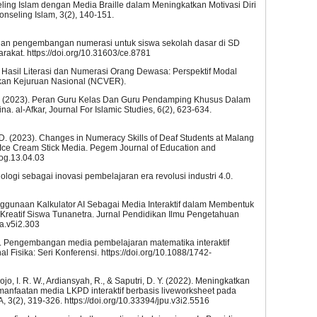
eling Islam dengan Media Braille dalam Meningkatkan Motivasi Diri
seling Islam, 3(2), 140-151.
elatihan pengembangan numerasi untuk siswa sekolah dasar di SD
at. https://doi.org/10.31603/ce.8781
ang Hasil Literasi dan Numerasi Orang Dewasa: Perspektif Modal
kan Kejuruan Nasional (NCVER).
, N. L. (2023). Peran Guru Kelas Dan Guru Pendamping Khusus Dalam
. al-Afkar, Journal For Islamic Studies, 6(2), 623-634.
W. D. (2023). Changes in Numeracy Skills of Deaf Students at Malang
 Ice Cream Stick Media. Pegem Journal of Education and
gog.13.04.03
logi sebagai inovasi pembelajaran era revolusi industri 4.0.
Penggunaan Kalkulator AI Sebagai Media Interaktif dalam Membentuk
eatif Siswa Tunanetra. Jurnal Pendidikan Ilmu Pengetahuan
pa.v5i2.303
020). Pengembangan media pembelajaran matematika interaktif
l Fisika: Seri Konferensi. https://doi.org/10.1088/1742-
ojo, I. R. W., Ardiansyah, R., & Saputri, D. Y. (2022). Meningkatkan
emanfaatan media LKPD interaktif berbasis liveworksheet pada
 3(2), 319-326. https://doi.org/10.33394/jpu.v3i2.5516