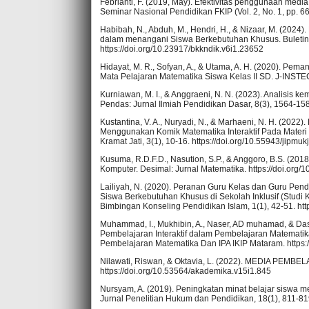
Febrianti, F. (2019, May). Efektivitas penggunaan media
Seminar Nasional Pendidikan FKIP (Vol. 2, No. 1, pp. 6
Habibah, N., Abduh, M., Hendri, H., & Nizaar, M. (20
dalam menangani Siswa Berkebutuhan Khusus. Buletin 
https://doi.org/10.23917/bkkndik.v6i1.23652
Hidayat, M. R., Sofyan, A., & Utama, A. H. (2020). Pe
Mata Pelajaran Matematika Siswa Kelas II SD. J-INSTECH
Kurniawan, M. I., & Anggraeni, N. N. (2023). Analisis
Pendas: Jurnal Ilmiah Pendidikan Dasar, 8(3), 1564-1582
Kustantina, V. A., Nuryadi, N., & Marhaeni, N. H. (20
Menggunakan Komik Matematika Interaktif Pada Mater
Kramat Jati, 3(1), 10-16. https://doi.org/10.55943/jipmukj
Kusuma, R.D.F.D., Nasution, S.P., & Anggoro, B.S. (201
Komputer. Desimal: Jurnal Matematika. https://doi.org/
Lailiyah, N. (2020). Peranan Guru Kelas dan Guru P
Siswa Berkebutuhan Khusus di Sekolah Inklusif (Studi 
Bimbingan Konseling Pendidikan Islam, 1(1), 42-51. http
Muhammad, I., Mukhibin, A., Naser, AD muhamad, & Dasar
Pembelajaran Interaktif dalam Pembelajaran Matematika
Pembelajaran Matematika Dan IPA IKIP Mataram. https:/
Nilawati, Riswan, & Oktavia, L. (2022). MEDIA PE
https://doi.org/10.53564/akademika.v15i1.845
Nursyam, A. (2019). Peningkatan minat belajar siswa m
Jurnal Penelitian Hukum dan Pendidikan, 18(1), 811-819