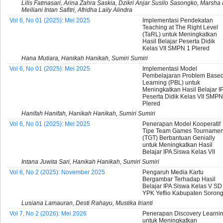
Lilis Fatmasari, Arina Zahra Saskia, Dzikri Anjar Susilo Sasongko, Marsha
Meiliani Intan Safitri, Afridha Laily Alindra
Vol 6, No 01 (2025): Mei 2025
Implementasi Pendekatan
Teaching at The Right Level
(TaRL) untuk Meningkatkan
Hasil Belajar Peserta Didik
Kelas VII SMPN 1 Plered
Hana Mutiara, Hanikah Hanikah, Sumiri Sumiri
Vol 6, No 01 (2025): Mei 2025
Implementasi Model
Pembelajaran Problem Base
Learning (PBL) untuk
Meningkatkan Hasil Belajar I
Peserta Didik Kelas VII SMPN
Plered
Hanifah Hanifah, Hanikah Hanikah, Sumiri Sumiri
Vol 6, No 01 (2025): Mei 2025
Penerapan Model Kooperatif
Tipe Team Games Tournamen
(TGT) Berbantuan Genially
untuk Meningkatkan Hasil
Belajar IPA Siswa Kelas VII
Intana Juwita Sari, Hanikah Hanikah, Sumiri Sumiri
Vol 6, No 2 (2025): November 2025
Pengaruh Media Kartu
Bergambar Terhadap Hasil
Belajar IPA Siswa Kelas V SD
YPK Yeflio Kabupaten Soron
Lusiana Lamauran, Desti Rahayu, Mustika Irianti
Vol 7, No 2 (2026): Mei 2026
Penerapan Discovery Learni
untuk Meningkatkan