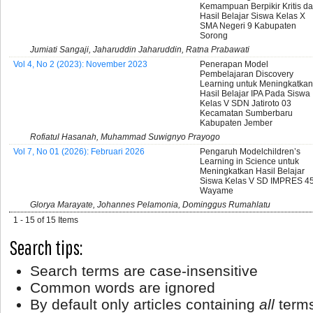
Kemampuan Berpikir Kritis d
Hasil Belajar Siswa Kelas X
SMA Negeri 9 Kabupaten
Sorong
Jumiati Sangaji, Jaharuddin Jaharuddin, Ratna Prabawati
Vol 4, No 2 (2023): November 2023
Penerapan Model
Pembelajaran Discovery
Learning untuk Meningkatkan
Hasil Belajar IPA Pada Siswa
Kelas V SDN Jatiroto 03
Kecamatan Sumberbaru
Kabupaten Jember
Rofiatul Hasanah, Muhammad Suwignyo Prayogo
Vol 7, No 01 (2026): Februari 2026
Pengaruh Modelchildren’s
Learning in Science untuk
Meningkatkan Hasil Belajar
Siswa Kelas V SD IMPRES 4
Wayame
Glorya Marayate, Johannes Pelamonia, Dominggus Rumahlatu
1 - 15 of 15 Items
Search tips:
Search terms are case-insensitive
Common words are ignored
By default only articles containing
all
terms