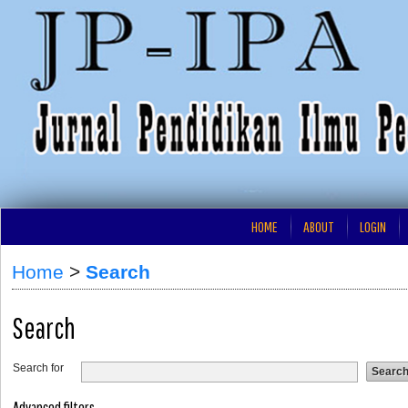
HOME
ABOUT
LOGIN
Home
>
Search
Search
Search for
Advanced filters