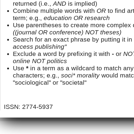
returned (i.e.,
AND
is implied)
Combine multiple words with
OR
to find ar
term; e.g.,
education OR research
Use parentheses to create more complex q
((journal OR conference) NOT theses)
Search for an exact phrase by putting it in
access publishing"
Exclude a word by prefixing it with
-
or
NO
online NOT politics
Use
*
in a term as a wildcard to match an
characters; e.g.,
soci* morality
would matc
"sociological" or "societal"
ISSN: 2774-5937