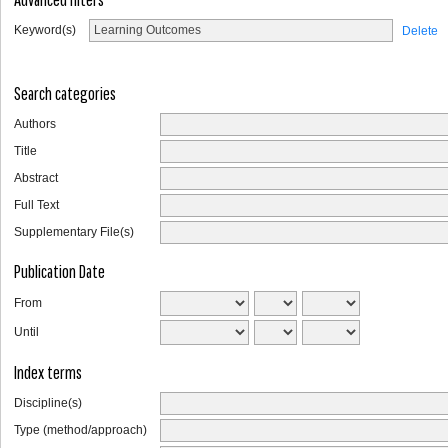
Keyword(s)
Delete
Search categories
Authors
Title
Abstract
Full Text
Supplementary File(s)
Publication Date
From
Until
Index terms
Discipline(s)
Type (method/approach)