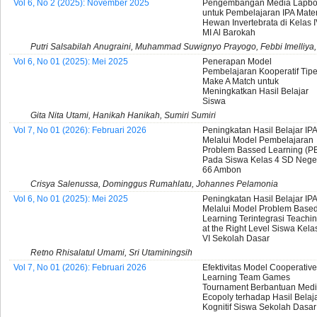
Vol 6, No 2 (2025): November 2025
Pengembangan Media Lapb
untuk Pembelajaran IPA Mater
Hewan Invertebrata di Kelas 
MI Al Barokah
Putri Salsabilah Anugraini, Muhammad Suwignyo Prayogo, Febbi Imelliya, 
Vol 6, No 01 (2025): Mei 2025
Penerapan Model
Pembelajaran Kooperatif Tip
Make A Match untuk
Meningkatkan Hasil Belajar
Siswa
Gita Nita Utami, Hanikah Hanikah, Sumiri Sumiri
Vol 7, No 01 (2026): Februari 2026
Peningkatan Hasil Belajar IPA
Melalui Model Pembelajaran
Problem Bassed Learning (P
Pada Siswa Kelas 4 SD Nege
66 Ambon
Crisya Salenussa, Dominggus Rumahlatu, Johannes Pelamonia
Vol 6, No 01 (2025): Mei 2025
Peningkatan Hasil Belajar IP
Melalui Model Problem Base
Learning Terintegrasi Teachi
at the Right Level Siswa Kela
VI Sekolah Dasar
Retno Rhisalatul Umami, Sri Utaminingsih
Vol 7, No 01 (2026): Februari 2026
Efektivitas Model Cooperative
Learning Team Games
Tournament Berbantuan Med
Ecopoly terhadap Hasil Belaj
Kognitif Siswa Sekolah Dasar