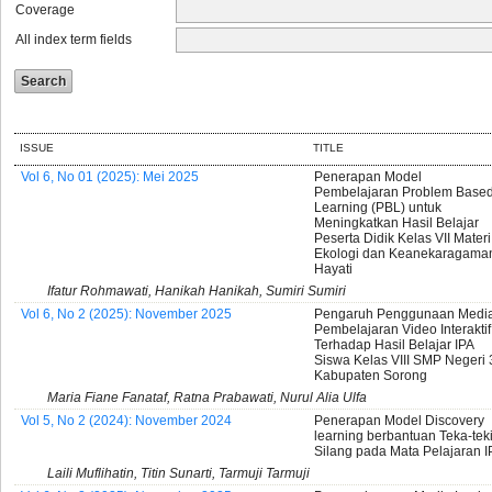
Coverage
All index term fields
ISSUE
TITLE
Vol 6, No 01 (2025): Mei 2025
Penerapan Model
Pembelajaran Problem Base
Learning (PBL) untuk
Meningkatkan Hasil Belajar
Peserta Didik Kelas VII Materi
Ekologi dan Keanekaragama
Hayati
Ifatur Rohmawati, Hanikah Hanikah, Sumiri Sumiri
Vol 6, No 2 (2025): November 2025
Pengaruh Penggunaan Medi
Pembelajaran Video Interaktif
Terhadap Hasil Belajar IPA
Siswa Kelas VIII SMP Negeri 
Kabupaten Sorong
Maria Fiane Fanataf, Ratna Prabawati, Nurul Alia Ulfa
Vol 5, No 2 (2024): November 2024
Penerapan Model Discovery
learning berbantuan Teka-tek
Silang pada Mata Pelajaran I
Laili Muflihatin, Titin Sunarti, Tarmuji Tarmuji