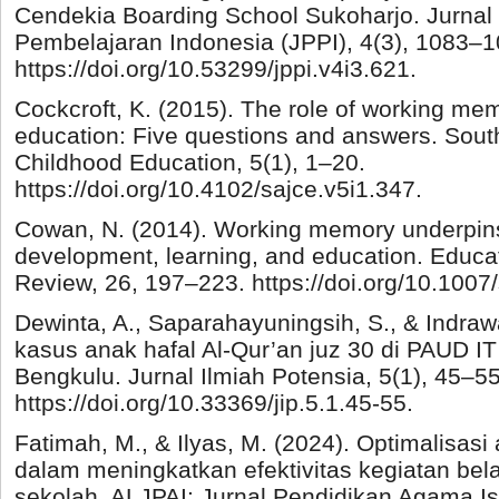
Cendekia Boarding School Sukoharjo. Jurnal
Pembelajaran Indonesia (JPPI), 4(3), 1083–1
https://doi.org/10.53299/jppi.v4i3.621.
Cockcroft, K. (2015). The role of working me
education: Five questions and answers. South
Childhood Education, 5(1), 1–20.
https://doi.org/10.4102/sajce.v5i1.347.
Cowan, N. (2014). Working memory underpins
development, learning, and education. Educa
Review, 26, 197–223. https://doi.org/10.100
Dewinta, A., Saparahayuningsih, S., & Indrawat
kasus anak hafal Al-Qur’an juz 30 di PAUD I
Bengkulu. Jurnal Ilmiah Potensia, 5(1), 45–55
https://doi.org/10.33369/jip.5.1.45-55.
Fatimah, M., & Ilyas, M. (2024). Optimalisasi
dalam meningkatkan efektivitas kegiatan bela
sekolah. ALJPAI: Jurnal Pendidikan Agama I