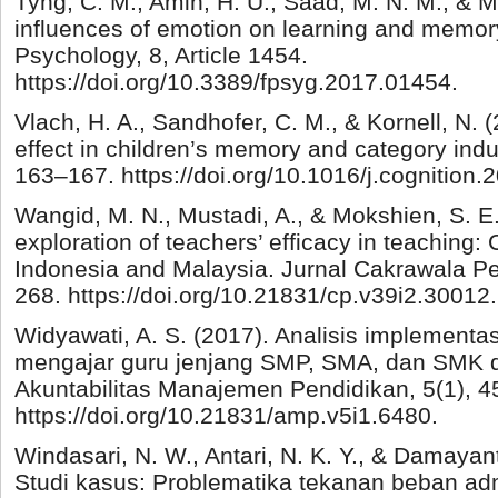
Tyng, C. M., Amin, H. U., Saad, M. N. M., & Ma
influences of emotion on learning and memory
Psychology, 8, Article 1454.
https://doi.org/10.3389/fpsyg.2017.01454.
Vlach, H. A., Sandhofer, C. M., & Kornell, N.
effect in children’s memory and category indu
163–167. https://doi.org/10.1016/j.cognition.
Wangid, M. N., Mustadi, A., & Mokshien, S. E.
exploration of teachers’ efficacy in teaching:
Indonesia and Malaysia. Jurnal Cakrawala Pe
268. https://doi.org/10.21831/cp.v39i2.30012.
Widyawati, A. S. (2017). Analisis implementa
mengajar guru jenjang SMP, SMA, dan SMK di
Akuntabilitas Manajemen Pendidikan, 5(1), 4
https://doi.org/10.21831/amp.v5i1.6480.
Windasari, N. W., Antari, N. K. Y., & Damayanti,
Studi kasus: Problematika tekanan beban adm