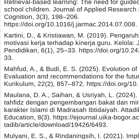
Retrieval-based learning: The need for guided
school children. Journal of Applied Researc
Cognition, 3(3), 198–206.
https://doi.org/10.1016/j.jarmac.2014.07.008.
Kartini, D., & Kristiawan, M. (2019). Pengaru
motivasi kerja terhadap kinerja guru. Kelola
Pendidikan, 6(1), 25–33. https://doi.org/10.24
33.
Mahfud, A., & Budi, E. S. (2025). Evolution o
Evaluation and recommendations for the futur
Kurikulum, 22(2), 857–872. https://doi.org/10
Maulana, D. A., Saihan, & Usriyah, L. (2024).
tahfidz dengan pengembangan bakat dan mi
karakter Islami di Madrasah Ibtidaiyah. Attad
Education, 8(3). https://ejournal.uika-bogor.ac
tadib/article/download/19426/6493.
Mulyani, E. S., & Rindaningsih, I. (2021). Imp