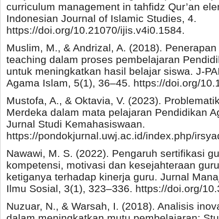
curriculum management in tahfidz Qur’an ele
Indonesian Journal of Islamic Studies, 4.
https://doi.org/10.21070/ijis.v4i0.1584.
Muslim, M., & Andrizal, A. (2018). Penerapa
teaching dalam proses pembelajaran Pendidi
untuk meningkatkan hasil belajar siswa. J-PA
Agama Islam, 5(1), 36–45. https://doi.org/10.
Mustofa, A., & Oktavia, V. (2023). Problemat
Merdeka dalam mata pelajaran Pendidikan A
Jurnal Studi Kemahasiswaan.
https://pondokjurnal.uwj.ac.id/index.php/irsya
Nawawi, M. S. (2022). Pengaruh sertifikasi g
kompetensi, motivasi dan kesejahteraan guru
ketiganya terhadap kinerja guru. Jurnal Ma
Ilmu Sosial, 3(1), 323–336. https://doi.org/10
Nuzuar, N., & Warsah, I. (2018). Analisis inov
dalam meningkatkan mutu pembelajaran: St