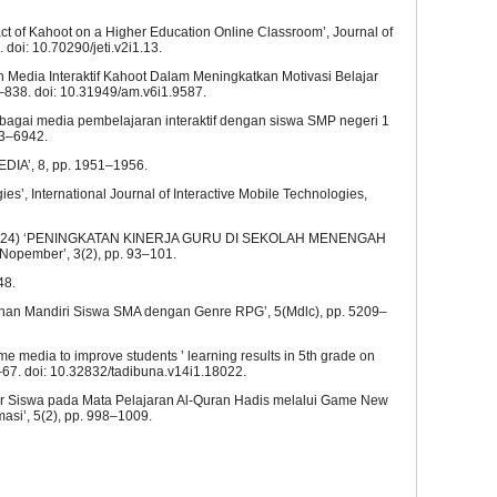
t of Kahoot on a Higher Education Online Classroom’, Journal of
 doi: 10.70290/jeti.v2i1.13.
 Media Interaktif Kahoot Dalam Meningkatkan Motivasi Belajar
9–838. doi: 10.31949/am.v6i1.9587.
 sebagai media pembelajaran interaktif dengan siswa SMP negeri 1
33–6942.
IA’, 8, pp. 1951–1956.
gies’, International Journal of Interactive Mobile Technologies,
. N. (2024) ‘PENINGKATAN KINERJA GURU DI SEKOLAH MENENGAH
 : Nopember’, 3(2), pp. 93–101.
48.
atihan Mandiri Siswa SMA dengan Genre RPG’, 5(Mdlc), pp. 5209–
me media to improve students ’ learning results in 5th grade on
–67. doi: 10.32832/tadibuna.v14i1.18022.
ajar Siswa pada Mata Pelajaran Al-Quran Hadis melalui Game New
si’, 5(2), pp. 998–1009.