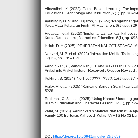
Altawalbeh, K. (2023) ‘Game-Based Learning: The Impac
Educational Technology and Instruction, 2(1), pp. 30–49.
Ayuningtiyas, V. and Hajaroh, S. (2024) ‘Pengembangan
Pada Mata Pelajaran Fiqih’, Al-Mau’izhoh, 6(1), pp. 82
Hidayat, I. et al. (2023) ‘Implemantasi aplikasi kahoot
Kunto Darussalam’, Journal on Education, 6(1), pp. 69
Indah, D. Y. (2025) ‘PENERAPAN KAHOOT SEBAGAI MED
Nadzeri, M. B. et al. (2023) ‘Interactive Mobile Technolo
17(15), pp. 135–154.
Pendidikan, A., Pendidikan, F. I. and Makassar, U
Artikel info Artikel history : Received ; Oktober Revised
Pokhrel, S. (2024) ‘No Title?????’, ????, 15(1), pp. 37–
Rizky, M. et al. (2025) ‘Rancang Bangun Gamifikasi L
5228.
Rochmat, C. S. et al. (2025) ‘Using Kahoot ! learning ga
Islamic Education and Character Lesson’, 14(1), pp. 54
Zaini, M. (2025) ‘Peningkatan Motivasi dan Minat Bel
Family 100 Berbasis Kahoot di Kelas 7A MTS No 32 Lama
DOI:
https://doi.org/10.56842/infotika.v3i1.639