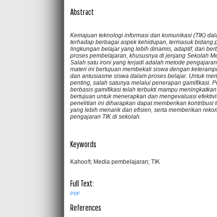
Abstract
Kemajuan teknologi informasi dan komunikasi (TIK) da
terhadap berbagai aspek kehidupan, termasuk bidang p
lingkungan belajar yang lebih dinamis, adaptif, dan b
proses pembelajaran, khususnya di jenjang Sekolah 
Salah satu ironi yang terjadi adalah metode pengajaran
materi ini bertujuan membekali siswa dengan keteramp
dan antusiasme siswa dalam proses belajar. Untuk menj
penting, salah satunya melalui penerapan gamifikasi. P
berbasis gamifikasi telah terbukti mampu meningkatkan m
bertujuan untuk menerapkan dan mengevaluasi efektivit
penelitian ini diharapkan dapat memberikan kontribus
yang lebih menarik dan efisien, serta memberikan reko
pengajaran TIK di sekolah.
Keywords
Kahoo!t; Media pembelajaran; TIK
Full Text:
PDF
References