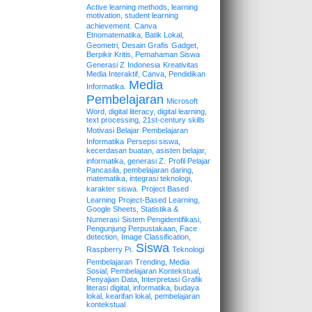
Active learning methods, learning
motivation, student learning
achievement.
Canva
Etnomatematika, Batik Lokal,
Geometri, Desain Grafis
Gadget,
Berpikir Kritis, Pemahaman Siswa
Generasi Z
Indonesia
Kreativitas
Media Interaktif, Canva, Pendidikan
Media
Informatika.
Pembelajaran
Microsoft
Word, digital literacy, digital learning,
text processing, 21st-century skills
Motivasi Belajar
Pembelajaran
Informatika
Persepsi siswa,
kecerdasan buatan, asisten belajar,
informatika, generasi Z.
Profil Pelajar
Pancasila, pembelajaran daring,
matematika, integrasi teknologi,
karakter siswa.
Project Based
Learning
Project-Based Learning,
Google Sheets, Statistika &
Numerasi
Sistem Pengidentifikasi,
Pengunjung Perpustakaan, Face
detection, Image Classification,
Siswa
Raspberry Pi.
Teknologi
Pembelajaran
Trending, Media
Sosial, Pembelajaran Kontekstual,
Penyajian Data, Interpretasi Grafik
literasi digital, informatika, budaya
lokal, kearifan lokal, pembelajaran
kontekstual