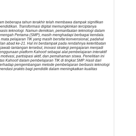
lam beberapa tahun terakhir telah membawa dampak signifikan
endidikan. Transformasi digital memungkinkan terciptanya
erbasis teknologi. Namun demikian, pemanfaatan teknologi dalam
Menengah Pertama (SMP), masih menghadapi berbagai kendala.
 mata pelajaran TIK yang masih bersifat konvensional, padahal
ilan abad ke-21. Hal ini berdampak pada rendahnya keterlibatan
awab tantangan tersebut, inovasi strategi pengajaran menjadi
enggunaan platform Kahoot! sebagai alat pembelajaran interaktif
otivasi, partisipasi aktif, dan pemahaman siswa. Penelitian ini
as Kahoot! dalam pembelajaran TIK di tingkat SMP. Hasil dari
i terhadap pengembangan metode pembelajaran berbasis teknologi
mendasi praktis bagi pendidik dalam meningkatkan kualitas