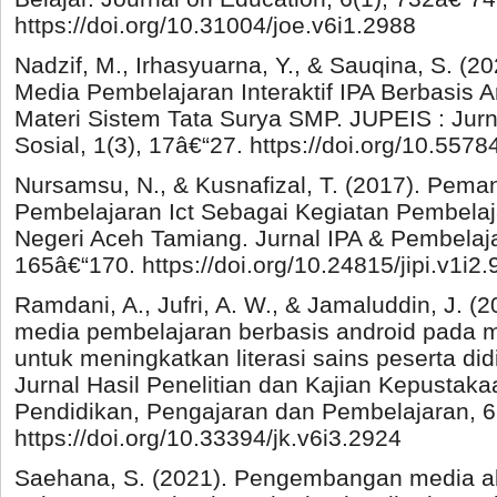
https://doi.org/10.31004/joe.v6i1.2988
Nadzif, M., Irhasyuarna, Y., & Sauqina, S. 
Media Pembelajaran Interaktif IPA Berbasis Ar
Materi Sistem Tata Surya SMP. JUPEIS : Jur
Sosial, 1(3), 17â€“27. https://doi.org/10.5578
Nursamsu, N., & Kusnafizal, T. (2017). Pema
Pembelajaran Ict Sebagai Kegiatan Pembela
Negeri Aceh Tamiang. Jurnal IPA & Pembelaja
165â€“170. https://doi.org/10.24815/jipi.v1i2
Ramdani, A., Jufri, A. W., & Jamaluddin, J.
media pembelajaran berbasis android pada 
untuk meningkatkan literasi sains peserta did
Jurnal Hasil Penelitian dan Kajian Kepustaka
Pendidikan, Pengajaran dan Pembelajaran, 6
https://doi.org/10.33394/jk.v6i3.2924
Saehana, S. (2021). Pengembangan media al