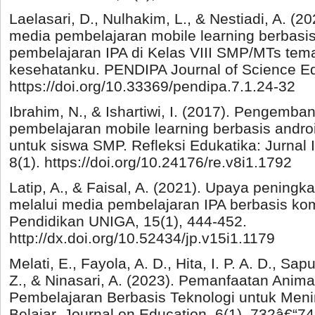
Laelasari, D., Nulhakim, L., & Nestiadi, A. 
media pembelajaran mobile learning berbasi
pembelajaran IPA di Kelas VIII SMP/MTs te
kesehatanku. PENDIPA Journal of Science Edu
https://doi.org/10.33369/pendipa.7.1.24-32
Ibrahim, N., & Ishartiwi, I. (2017). Pengemb
pembelajaran mobile learning berbasis andro
untuk siswa SMP. Refleksi Edukatika: Jurnal 
8(1). https://doi.org/10.24176/re.v8i1.1792
Latip, A., & Faisal, A. (2021). Upaya peningka
melalui media pembelajaran IPA berbasis kom
Pendidikan UNIGA, 15(1), 444-452.
http://dx.doi.org/10.52434/jp.v15i1.1179
Melati, E., Fayola, A. D., Hita, I. P. A. D., Sa
Z., & Ninasari, A. (2023). Pemanfaatan Anim
Pembelajaran Berbasis Teknologi untuk Meni
Belajar. Journal on Education, 6(1), 732â€“74