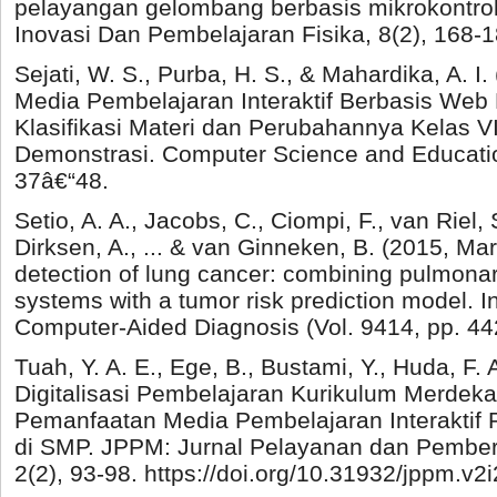
pelayangan gelombang berbasis mikrokontrole
Inovasi Dan Pembelajaran Fisika, 8(2), 168-1
Sejati, W. S., Purba, H. S., & Mahardika, A.
Media Pembelajaran Interaktif Berbasis We
Klasifikasi Materi dan Perubahannya Kelas
Demonstrasi. Computer Science and Educatio
37â€“48.
Setio, A. A., Jacobs, C., Ciompi, F., van Riel, 
Dirksen, A., ... & van Ginneken, B. (2015, M
detection of lung cancer: combining pulmona
systems with a tumor risk prediction model. 
Computer-Aided Diagnosis (Vol. 9414, pp. 44
Tuah, Y. A. E., Ege, B., Bustami, Y., Huda, F. 
Digitalisasi Pembelajaran Kurikulum Merdeka
Pemanfaatan Media Pembelajaran Interaktif
di SMP. JPPM: Jurnal Pelayanan dan Pembe
2(2), 93-98. https://doi.org/10.31932/jppm.v2