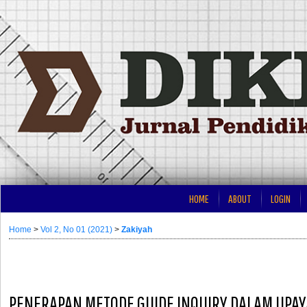
HOME
ABOUT
LOGIN
Home
>
Vol 2, No 01 (2021)
>
Zakiyah
PENERAPAN METODE GUIDE INQUIRY DALAM UPA