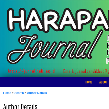
HOME
ABOUT
Home
>
Search
>
Author Details
Author Details