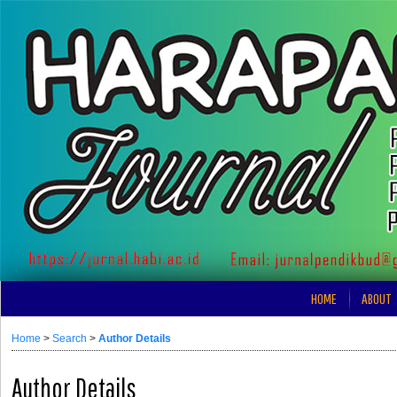
HOME
ABOUT
Home
>
Search
>
Author Details
Author Details