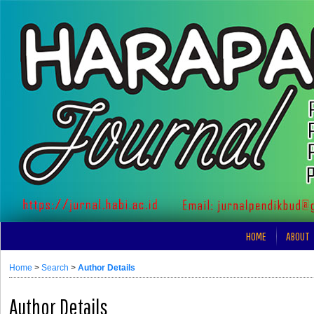
HOME
ABOUT
Home
>
Search
>
Author Details
Author Details