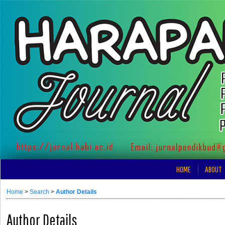
HOME
ABOUT
Home
>
Search
>
Author Details
Author Details