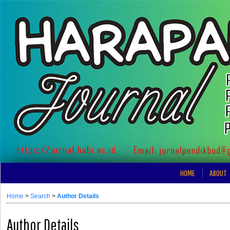
HOME
ABOUT
Home
>
Search
>
Author Details
Author Details